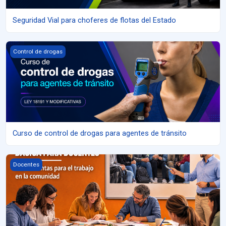
Seguridad Vial para choferes de flotas del Estado
Curso de control de drogas para agentes de tránsito
Control de drogas
Curso de control de drogas para agentes de tránsito
Educación Vial básica para docentes _Rev.1|26
Docentes