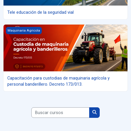
Tele educación de la seguridad vial
Capacitación para custodias de maquinaria agrícola y personal ba
Maquinaria Agricola
Capacitación para custodias de maquinaria agrícola y
personal banderillero. Decreto 173/013.
Buscar cursos
Buscar cursos